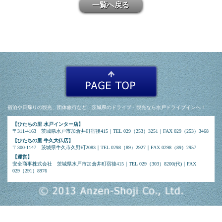
一覧へ戻る
宿泊や日帰りの観光、団体旅行など、茨城県のドライブ・観光なら水戸ドライブインへ！
【ひたちの里 水戸インター店】
〒311-4163 茨城県水戸市加倉井町宿後415｜TEL 029（253）3251｜FAX 029（253）3468
【ひたちの里 牛久大仏店】
〒300-1147 茨城県牛久市久野町2083｜TEL 0298（89）2927｜FAX 0298（89）2957
【運営】
安全商事株式会社 茨城県水戸市加倉井町宿後415｜TEL 029（303）8200(代)｜FAX
029（291）8976