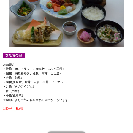
お品書き
・造物（鮪、トラウト、赤海老、山ふぐ三種）
・揚物（納豆春巻き、蓮根、舞茸、しし唐）
・合物（納豆）
・焼物(豚味噌、舞茸、人参、長葱、ピーマン）
・汁物（きのこうどん）
・飯（白飯）
・香物(色彩漬）
※季節により一部内容が変わる場合がございます
1,800円（税別）