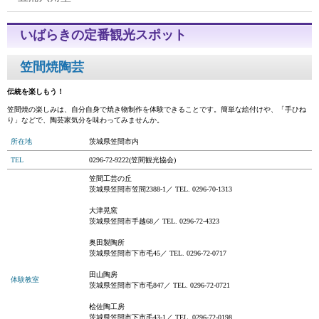
いばらきの定番観光スポット
笠間焼陶芸
伝統を楽しもう！
笠間焼の楽しみは、自分自身で焼き物制作を体験できることです。簡単な絵付けや、「手ひね
り」などで、陶芸家気分を味わってみませんか。
所在地
茨城県笠間市内
TEL
0296-72-9222(笠間観光協会)
笠間工芸の丘
茨城県笠間市笠間2388-1／ TEL. 0296-70-1313
大津晃窯
茨城県笠間市手越68／ TEL. 0296-72-4323
奥田製陶所
茨城県笠間市下市毛45／ TEL. 0296-72-0717
田山陶房
体験教室
茨城県笠間市下市毛847／ TEL. 0296-72-0721
桧佐陶工房
茨城県笠間市下市毛43-1／ TEL. 0296-72-0198