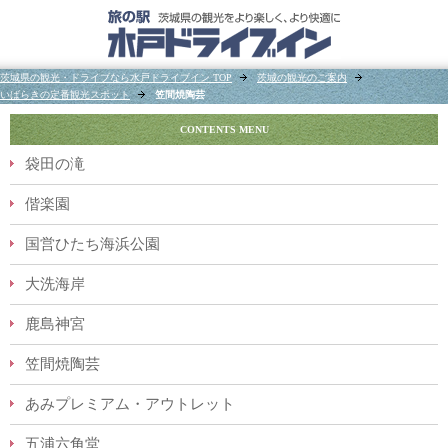
茨城県の観光・ドライブなら水戸ドライブイン TOP
茨城の観光のご案内
いばらきの定番観光スポット
笠間焼陶芸
CONTENTS MENU
袋田の滝
偕楽園
国営ひたち海浜公園
大洗海岸
鹿島神宮
笠間焼陶芸
あみプレミアム・アウトレット
五浦六角堂