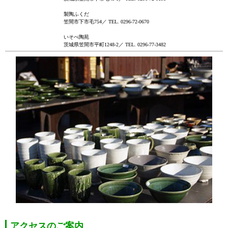
製陶ふくだ
笠間市下市毛754／ TEL. 0296-72-0670
いそべ陶苑
茨城県笠間市平町1248-2／ TEL. 0296-77-3482
アクセスのご案内